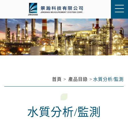
首頁
產品目錄
水質分析/監測
水質分析/監測