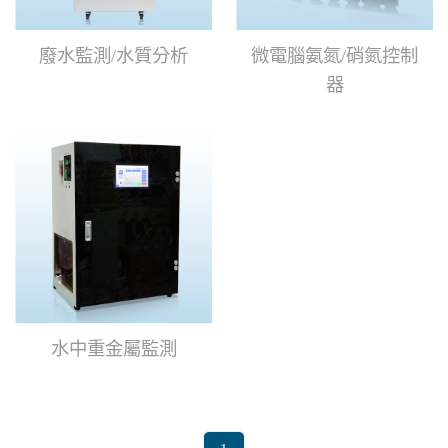
廢水監測/水質分析
微電腦氨氮/硝氮控制
器
水中重金屬監測