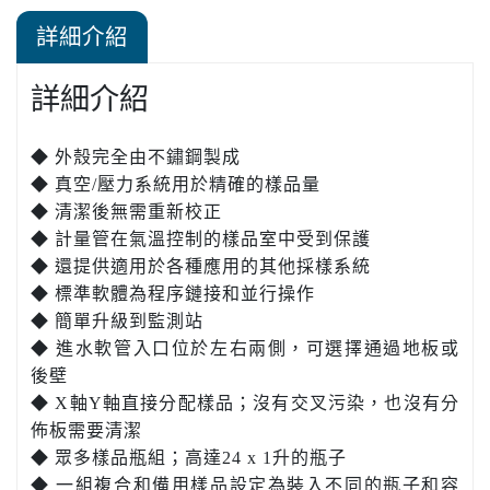
詳細介紹
詳細介紹
◆ 外殼完全由不鏽鋼製成
◆ 真空/壓力系統用於精確的樣品量
◆ 清潔後無需重新校正
◆ 計量管在氣溫控制的樣品室中受到保護
◆ 還提供適用於各種應用的其他採樣系統
◆ 標準軟體為程序鏈接和並行操作
◆ 簡單升級到監測站
◆ 進水軟管入口位於左右兩側，可選擇通過地板或
後壁
◆ X軸Y軸直接分配樣品；沒有交叉污染，也沒有分
佈板需要清潔
◆ 眾多樣品瓶組；高達24 x 1升的瓶子
◆ 一組複合和備用樣品設定為裝入不同的瓶子和容