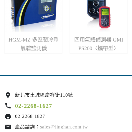
HGM-MZ 多區製冷劑
四用氣體偵測器 GMI
氣體監測儀
PS200〈攜帶型〉
location_on
新北市土城區慶祥街110號
call
02-2268-1627
print
02-2268-1827
email
產品諮詢：
sales@jinghan.com.tw