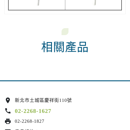
相關產品
location_on
新北市土城區慶祥街110號
call
02-2268-1627
print
02-2268-1827