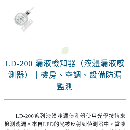
LD-200 漏液檢知器（液體漏液感
測器）｜機房、空調、設備防漏
監測
LD-200系列液體洩漏偵測器使用光學技術來
檢測洩漏。來自LED的光被反射到偵測器中。當液