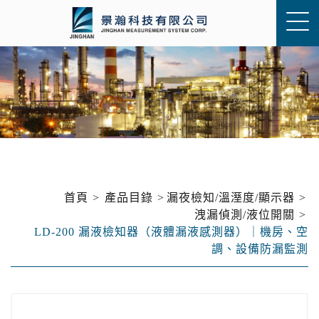
首頁
產品目錄
漏夜檢知/溫溼度/顯示器
洩漏偵測/液位開關
LD-200 漏液檢知器（液體漏液感測器）｜機房、空
調、設備防漏監測