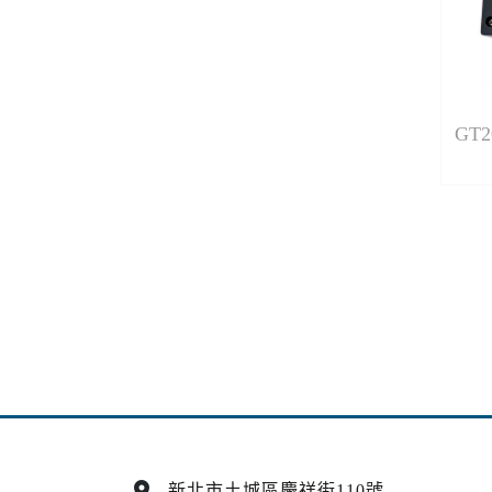
GT
location_on
新北市土城區慶祥街110號