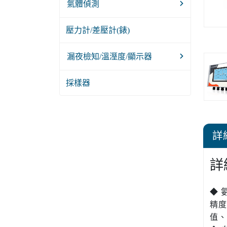
氣體偵測
壓力計/差壓計(錶)
漏夜檢知/溫溼度/顯示器
採樣器
詳
詳
◆ 
精度
值、