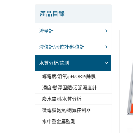
產品目錄
流量計
液位計/水位計/料位計
水質分析/監測
導電度/溶氧/pH/ORP/餘氯
濁度/懸浮固體/污泥濃度計
廢水監測/水質分析
微電腦氨氮/硝氮控制器
水中重金屬監測