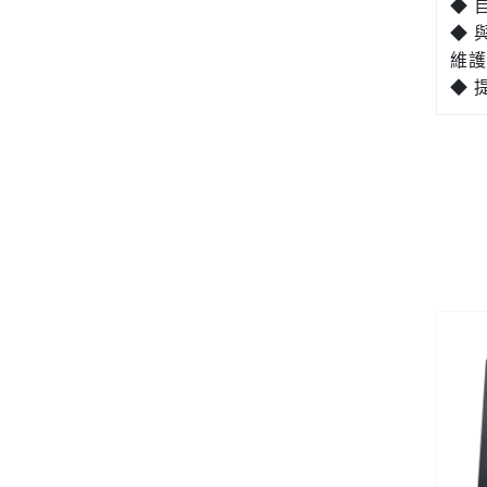
◆ 
◆ 
維護
◆ 