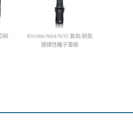
上亞硝
RS1000-NH4/NO3 氨氮/硝氮
選擇性離子電極