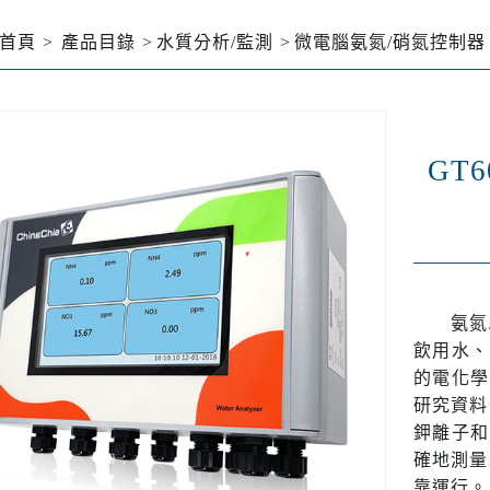
首頁
產品目錄
水質分析/監測
微電腦氨氮/硝氮控制器
GT6
氨氮/
飲用水、
的電化學
研究資料
鉀離子和
確地測量
靠運行。