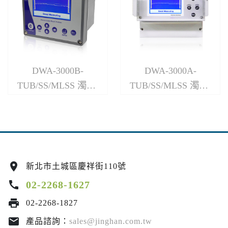
DWA-3000B-
DWA-3000A-
TUB/SS/MLSS 濁度/
TUB/SS/MLSS 濁度/
懸浮固體/污泥濃度控
懸浮固體/污泥濃度控
制器
制器
location_on
新北市土城區慶祥街110號
call
02-2268-1627
print
02-2268-1827
email
產品諮詢：
sales@jinghan.com.tw