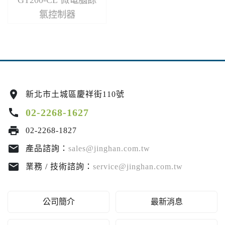
GT200-CL 微電腦餘
氯控制器
location_on
新北市土城區慶祥街110號
call
02-2268-1627
print
02-2268-1827
email
產品諮詢：
sales@jinghan.com.tw
email
業務 / 技術諮詢：
service@jinghan.com.tw
公司簡介
最新消息